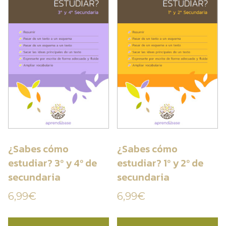
¿Sabes cómo
¿Sabes cómo
estudiar? 3º y 4º de
estudiar? 1º y 2º de
secundaria
secundaria
6,99
€
6,99
€