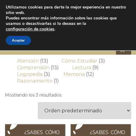
Utilizamos cookies para darte la mejor experiencia en nuestro
sitio web.
Puedes encontrar más información sobre las cookies que
usamos o desactivarlas si lo deseas en la
CÓMO
configuración de cookies
.
ESTUDIAR
Aceptar
13
3
Atención
13
Cómo Estudiar
3
productos
13
9
productos
Comprensión
13
Lectura
9
3
productos
12
productos
Logopedia
3
Memoria
12
productos
1
productos
Razonamiento
1
producto
Mostrando los 3 resultados