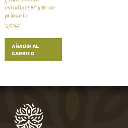
estudiar? 5º y 6º de
primaria
6,99
€
AÑADIR AL
CARRITO