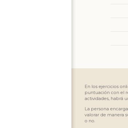
En los ejercicios onl
puntuación con el re
actividades, habrá 
La persona encarga
valorar de manera s
o no.