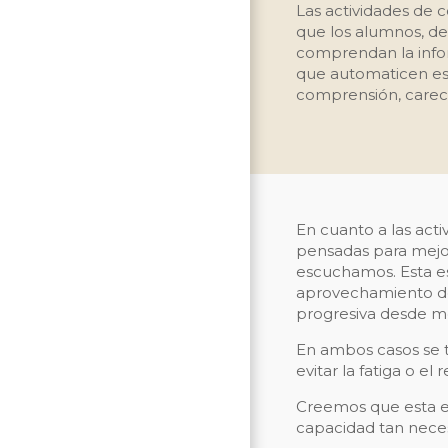
Las actividades de 
que los alumnos, de 
comprendan la infor
que automaticen esta
comprensión, carec
En cuanto a las act
pensadas para mejor
escuchamos. Esta es
aprovechamiento de 
progresiva desde me
En ambos casos se t
evitar la fatiga o el 
Creemos que esta e
capacidad tan neces