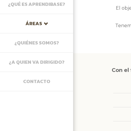
Atención
¿QUÉ ES APRENDIBASE?
El obj
Lectura
Memoria
ÁREAS
Tenemo
Atención
¿QUIÉNES SOMOS?
Comprensión
Memoria
¿A QUIEN VA DIRIGIDO?
Lectura y escritura
Con el
Habla, lenguaje y comunicación
CONTACTO
Razonamiento
Técnica de Estudio