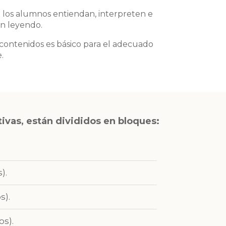
ue los alumnos entiendan, interpreten e
án leyendo.
contenidos es básico para el adecuado
.
tivas, están divididos en bloques:
).
s).
os).