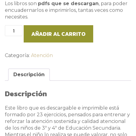
Los libros son
pdfs que se descargan
, para poder
encuadernarlos e imprimirlos, tantas veces como
necesites.
Libro
AÑADIR AL CARRITO
de
Atención.
3º
y
Categoría:
Atención
4º
ESO.
Descripción
Volumen
2.
cantidad
Descripción
Este libro que es descargable e imprimible está
formado por 23 ejercicios, pensados para entrenar y
reforzar la atención sostenida y calidad atencional
de los niños de 3º y 4º de Educación Secundaria.
Mientras el niño lo realiza se puede valorar, no solo