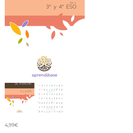
4,99
€