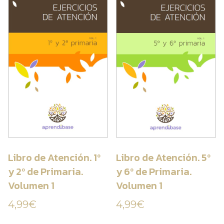
Libro de Atención. 1º
Libro de Atención. 5º
y 2º de Primaria.
y 6º de Primaria.
Volumen 1
Volumen 1
4,99
€
4,99
€