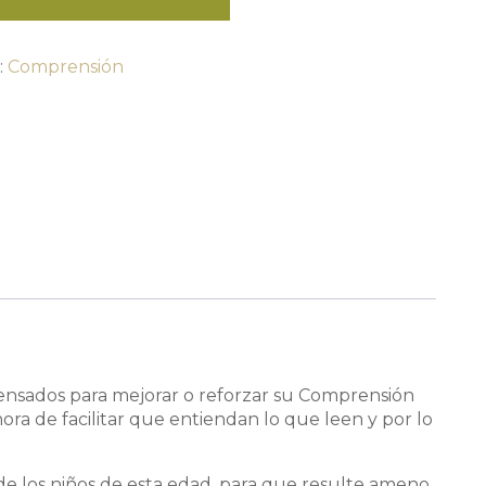
ión.
:
Comprensión
 pensados para mejorar o reforzar su Comprensión
 hora de facilitar que entiendan lo que leen y por lo
s de los niños de esta edad, para que resulte ameno