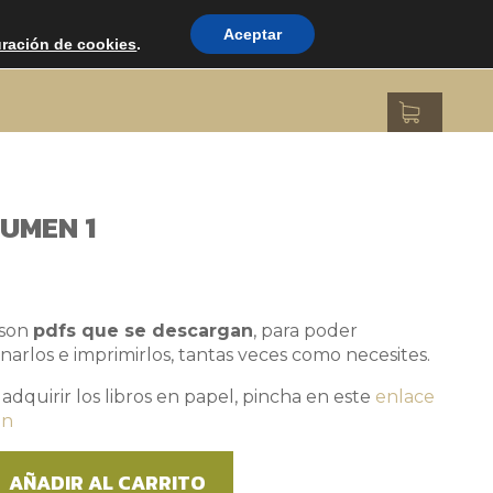
Aceptar
uración de cookies
.
LUMEN 1
 son
pdfs que se descargan
, para poder
arlos e imprimirlos, tantas veces como necesites.
 adquirir los libros en papel, pincha en este
enlace
on
AÑADIR AL CARRITO