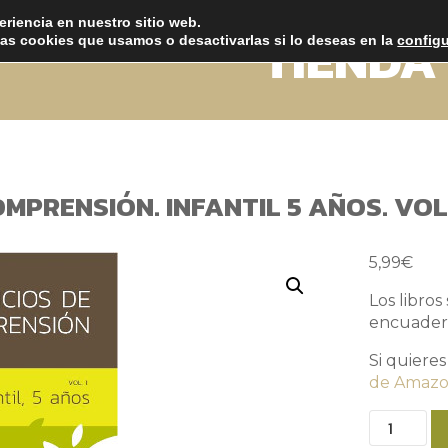
eriencia en nuestro sitio web.
TIENDA
as cookies que usamos o desactivarlas si lo deseas en la
config
OMPRENSIÓN. INFANTIL 5 AÑOS. VO
5,99
€
Los libros
encuadern
Si quieres
de Amaz
Libro
de