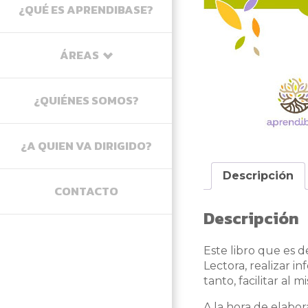
Atención
¿QUÉ ES APRENDIBASE?
Lectura
Memoria
ÁREAS
Atención
¿QUIÉNES SOMOS?
Comprensión
Memoria
¿A QUIEN VA DIRIGIDO?
Lectura y escritura
Descripción
Habla, lenguaje y comunicación
CONTACTO
Descripción
Razonamiento
Técnica de Estudio
Este libro que es 
Lectora, realizar in
tanto, facilitar al 
A la hora de elabor