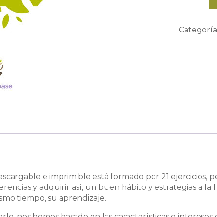
Comprens
Infantil
5
Categoría
años.
Volumen
1
cantidad
descargable e imprimible está formado por 21 ejercicios,
ferencias y adquirir así, un buen hábito y estrategias a la
mismo tiempo, su aprendizaje.
arlo, nos hemos basado en las características e interese