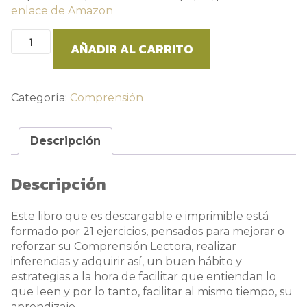
enlace de Amazon
Libro
AÑADIR AL CARRITO
de
Comprensión.
1º
y
Categoría:
Comprensión
2º
de
Descripción
secundaria.
Volumen
1
Descripción
cantidad
Este libro que es descargable e imprimible está
formado por 21 ejercicios, pensados para mejorar o
reforzar su Comprensión Lectora, realizar
inferencias y adquirir así, un buen hábito y
estrategias a la hora de facilitar que entiendan lo
que leen y por lo tanto, facilitar al mismo tiempo, su
aprendizaje.