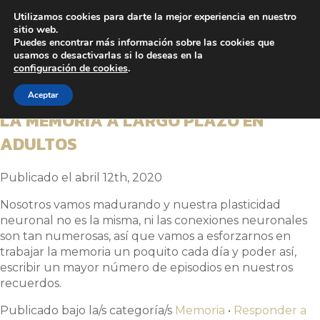
Utilizamos cookies para darte la mejor experiencia en nuestro
sitio web.
Puedes encontrar más información sobre las cookies que
Entradas etiquetadas con
usamos o desactivarlas si lo deseas en la
configuración de cookies
.
“memoria a largo plazo”
Aceptar
LA MEMORIA A LARGO PLAZO EN
ADULTOS
Publicado el abril 12th, 2020
Nosotros vamos madurando y nuestra plasticidad
neuronal no es la misma, ni las conexiones neuronales
son tan numerosas, así que vamos a esforzarnos en
trabajar la memoria un poquito cada día y poder así,
escribir un mayor número de episodios en nuestros
recuerdos.
Publicado bajo la/s categoría/s
Memoria
•
Responder a