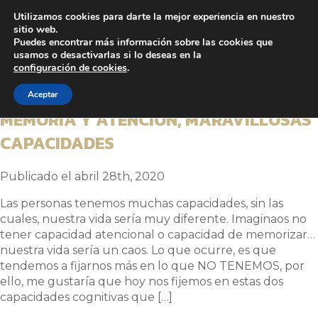
Utilizamos cookies para darte la mejor experiencia en nuestro
sitio web.
Puedes encontrar más información sobre las cookies que
Entradas etiquetadas con
usamos o desactivarlas si lo deseas en la
configuración de cookies
.
“memoria”
Aceptar
MEMORIA Y ATENCIÓN, MARAVILLOSAS
CAPACIDADES
Publicado el abril 28th, 2020
Las personas tenemos muchas capacidades, sin las
cuales, nuestra vida sería muy diferente. Imaginaos no
tener capacidad atencional o capacidad de memorizar…
nuestra vida sería un caos. Lo que ocurre, es que
tendemos a fijarnos más en lo que NO TENEMOS, por
ello, me gustaría que hoy nos fijemos en estas dos
capacidades cognitivas que […]